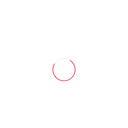
Mutlu Müşteri
1240
Sipariş
1380
Ürün